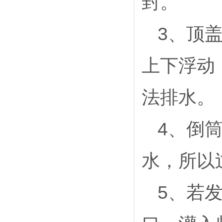
封。
3、顶
上下浮动
法排水。
4、倒
水，所以
5、若